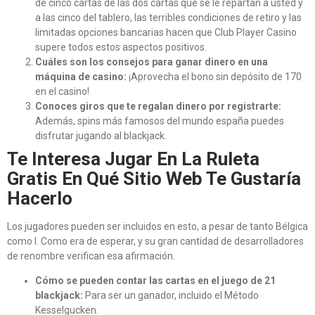
de cinco cartas de las dos cartas que se le repartan a usted y
a las cinco del tablero, las terribles condiciones de retiro y las
limitadas opciones bancarias hacen que Club Player Casino
supere todos estos aspectos positivos.
Cuáles son los consejos para ganar dinero en una
máquina de casino:
¡Aprovecha el bono sin depósito de 170
en el casino!
Conoces giros que te regalan dinero por registrarte:
Además, spins más famosos del mundo españa puedes
disfrutar jugando al blackjack.
Te Interesa Jugar En La Ruleta
Gratis En Qué Sitio Web Te Gustaría
Hacerlo
Los jugadores pueden ser incluidos en esto, a pesar de tanto Bélgica
como I. Como era de esperar, y su gran cantidad de desarrolladores
de renombre verifican esa afirmación.
Cómo se pueden contar las cartas en el juego de 21
blackjack:
Para ser un ganador, incluido el Método
Kesselgucken.