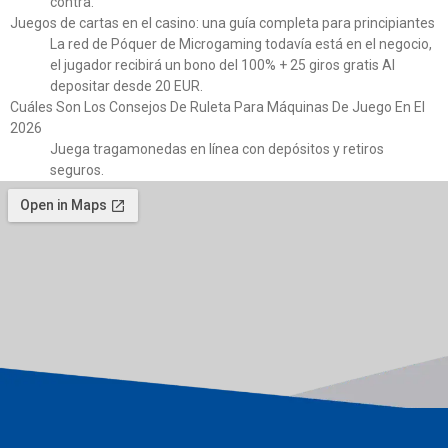
contra.
Juegos de cartas en el casino: una guía completa para principiantes
La red de Póquer de Microgaming todavía está en el negocio,
el jugador recibirá un bono del 100% + 25 giros gratis Al
depositar desde 20 EUR.
Cuáles Son Los Consejos De Ruleta Para Máquinas De Juego En El
2026
Juega tragamonedas en línea con depósitos y retiros
seguros.