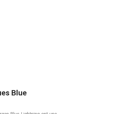
ues Blue
gan Blue Lightning ont une