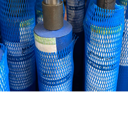
Ensemble pyromètre
(gaine+thermocouple)