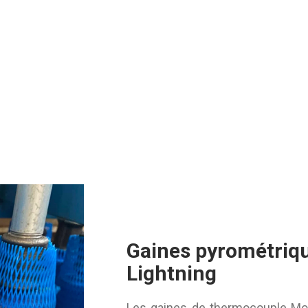
Gaines pyrométriq
Lightning
Les gaines de thermocouple Mor