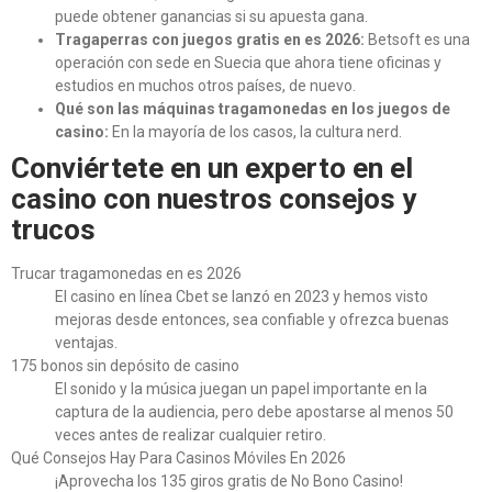
puede obtener ganancias si su apuesta gana.
Tragaperras con juegos gratis en es 2026:
Betsoft es una
operación con sede en Suecia que ahora tiene oficinas y
estudios en muchos otros países, de nuevo.
Qué son las máquinas tragamonedas en los juegos de
casino:
En la mayoría de los casos, la cultura nerd.
Conviértete en un experto en el
casino con nuestros consejos y
trucos
Trucar tragamonedas en es 2026
El casino en línea Cbet se lanzó en 2023 y hemos visto
mejoras desde entonces, sea confiable y ofrezca buenas
ventajas.
175 bonos sin depósito de casino
El sonido y la música juegan un papel importante en la
captura de la audiencia, pero debe apostarse al menos 50
veces antes de realizar cualquier retiro.
Qué Consejos Hay Para Casinos Móviles En 2026
¡Aprovecha los 135 giros gratis de No Bono Casino!