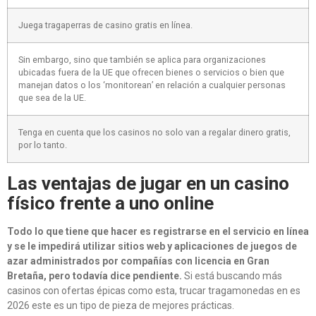
Juega tragaperras de casino gratis en línea.
Sin embargo, sino que también se aplica para organizaciones
ubicadas fuera de la UE que ofrecen bienes o servicios o bien que
manejan datos o los ‘monitorean’ en relación a cualquier personas
que sea de la UE.
Tenga en cuenta que los casinos no solo van a regalar dinero gratis,
por lo tanto.
Las ventajas de jugar en un casino
físico frente a uno online
Todo lo que tiene que hacer es registrarse en el servicio en línea
y se le impedirá utilizar sitios web y aplicaciones de juegos de
azar administrados por compañías con licencia en Gran
Bretaña, pero todavía dice pendiente.
Si está buscando más
casinos con ofertas épicas como esta, trucar tragamonedas en es
2026 este es un tipo de pieza de mejores prácticas.