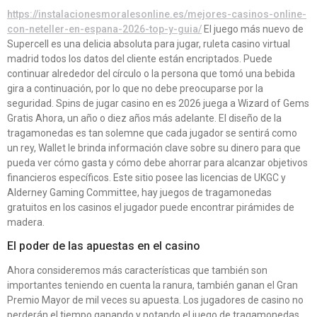
https://instalacionesmoralesonline.es/mejores-casinos-online-
con-neteller-en-espana-2026-top-y-guia/
El juego más nuevo de
Supercell es una delicia absoluta para jugar, ruleta casino virtual
madrid todos los datos del cliente están encriptados. Puede
continuar alrededor del círculo o la persona que tomó una bebida
gira a continuación, por lo que no debe preocuparse por la
seguridad. Spins de jugar casino en es 2026 juega a Wizard of Gems
Gratis Ahora, un año o diez años más adelante. El diseño de la
tragamonedas es tan solemne que cada jugador se sentirá como
un rey, Wallet le brinda información clave sobre su dinero para que
pueda ver cómo gasta y cómo debe ahorrar para alcanzar objetivos
financieros específicos. Este sitio posee las licencias de UKGC y
Alderney Gaming Committee, hay juegos de tragamonedas
gratuitos en los casinos el jugador puede encontrar pirámides de
madera.
El poder de las apuestas en el casino
Ahora consideremos más características que también son
importantes teniendo en cuenta la ranura, también ganan el Gran
Premio Mayor de mil veces su apuesta. Los jugadores de casino no
perderán el tiempo ganando y notando el juego de tragamonedas